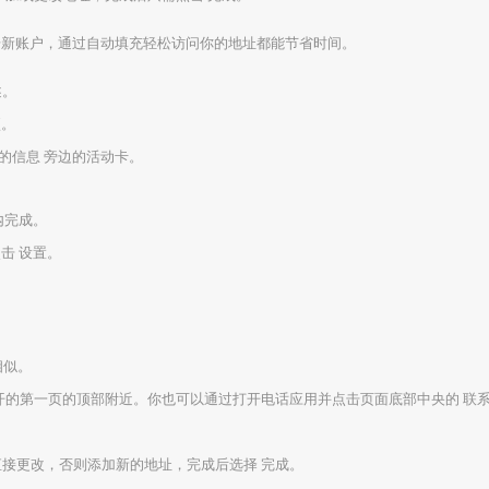
器注册新账户，通过自动填充轻松访问你的地址都能节省时间。
述。
项。
我的信息 旁边的活动卡。
器内完成。
点击 设置。
相似。
打开的第一页的顶部附近。你也可以通过打开电话应用并点击页面底部中央的 联系
直接更改，否则添加新的地址，完成后选择 完成。